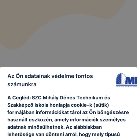
Az Ön adatainak védelme fontos
számunkra
A Ceglédi SZC Mihály Dénes Technikum és
Szakképző Iskola honlapja cookie-k (sütik)
Ceglédi SZC Mihály Dénes Technikum
formájában információkat tárol az Ön böngészésre
és Szakképző Iskola
használt eszközén, amely információk személyes
adatnak minősülhetnek. Az alábbiakban
lehetősége van dönteni arról, hogy mely típusú