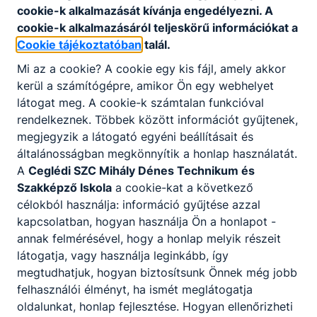
Telefon
:
+36 70 504 2778 (Gyömrő); +36 70
cookie-k alkalmazását kívánja engedélyezni. A
504 2779 (Kistarcsa)
cookie-k alkalmazásáról teljeskörű információkat a
Cookie tájékoztatóban
talál.
Mi az a cookie? A cookie egy kis fájl, amely akkor
Központi ügyfélszolgálat
:
+36 29 331-234
kerül a számítógépre, amikor Ön egy webhelyet
látogat meg. A cookie-k számtalan funkcióval
rendelkeznek. Többek között információt gyűjtenek,
megjegyzik a látogató egyéni beállításait és
E-mail cím
:
mihalydenes@mdiskola.hu
általánosságban megkönnyítik a honlap használatát.
A
Ceglédi SZC Mihály Dénes Technikum és
Szakképző Iskola
a cookie-kat a következő
Székhely
:
2230 Gyömrő, Fő tér 2/B
célokból használja: információ gyűjtése azzal
kapcsolatban, hogyan használja Ön a honlapot -
annak felmérésével, hogy a honlap melyik részeit
OM azonosító
:
203068-015
látogatja, vagy használja leginkább, így
megtudhatjuk, hogyan biztosítsunk Önnek még jobb
felhasználói élményt, ha ismét meglátogatja
oldalunkat, honlap fejlesztése. Hogyan ellenőrizheti