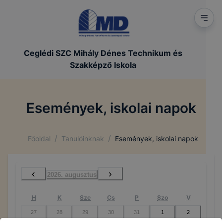
Ceglédi SZC Mihály Dénes Technikum és
Szakképző Iskola
Események, iskolai napok
/
/
Főoldal
Tanulóinknak
Események, iskolai napok
‹
›
2026. augusztus
H
K
Sze
Cs
P
Szo
V
27
28
29
30
31
1
2