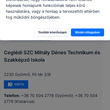
képesek honlapunk funkcióinak teljes körű
használatára, vagy a honlap a tervezettől eltérően
fog működni böngészőjében.
További lehetőségek
Mindet elfogadom
Ceglédi SZC Mihály Dénes Technikum és
Szakképző Iskola
2230 Gyömrő, Fő tér 2/B
KRÉTA
Telefon:
+36 70 504 2778 (Gyömrő); +36 70 504
2779 (Kistarcsa)