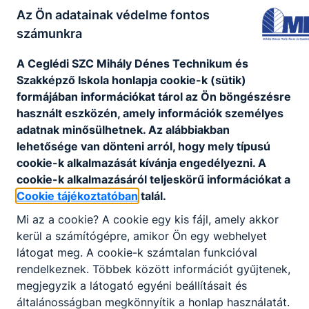
Az Ön adatainak védelme fontos
3
4
5
6
7
8
9
számunkra
10
11
12
13
14
15
16
17
18
19
20
21
22
23
A Ceglédi SZC Mihály Dénes Technikum és
Szakképző Iskola honlapja cookie-k (sütik)
24
25
26
27
28
29
30
formájában információkat tárol az Ön böngészésre
31
1
2
3
4
5
6
használt eszközén, amely információk személyes
adatnak minősülhetnek. Az alábbiakban
lehetősége van dönteni arról, hogy mely típusú
cookie-k alkalmazását kívánja engedélyezni. A
Legközelebbi esemény(ek)
cookie-k alkalmazásáról teljeskörű információkat a
Cookie tájékoztatóban
talál.
Nincsenek események ezen a napon
Mi az a cookie? A cookie egy kis fájl, amely akkor
kerül a számítógépre, amikor Ön egy webhelyet
látogat meg. A cookie-k számtalan funkcióval
rendelkeznek. Többek között információt gyűjtenek,
KORÁBBI ESEMÉNYEK
megjegyzik a látogató egyéni beállításait és
Nincsenek korábbi események
általánosságban megkönnyítik a honlap használatát.