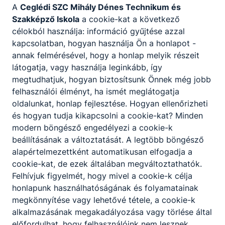
A
Ceglédi SZC Mihály Dénes Technikum és
Szakképző Iskola
a cookie-kat a következő
célokból használja: információ gyűjtése azzal
kapcsolatban, hogyan használja Ön a honlapot -
annak felmérésével, hogy a honlap melyik részeit
látogatja, vagy használja leginkább, így
Partnereink
megtudhatjuk, hogyan biztosítsunk Önnek még jobb
felhasználói élményt, ha ismét meglátogatja
oldalunkat, honlap fejlesztése. Hogyan ellenőrizheti
és hogyan tudja kikapcsolni a cookie-kat? Minden
modern böngésző engedélyezi a cookie-k
beállításának a változtatását. A legtöbb böngésző
alapértelmezettként automatikusan elfogadja a
cookie-kat, de ezek általában megváltoztathatók.
Felhívjuk figyelmét, hogy mivel a cookie-k célja
honlapunk használhatóságának és folyamatainak
megkönnyítése vagy lehetővé tétele, a cookie-k
alkalmazásának megakadályozása vagy törlése által
előfordulhat, hogy felhasználóink nem lesznek